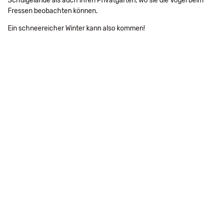
Schulgelände als auch ihren Privatgärten, wo sie die Vögel beim
Fressen beobachten können.
Ein schneereicher Winter kann also kommen!
Navigation
Impressum
Datenschutz
Suche
Seitenübersicht