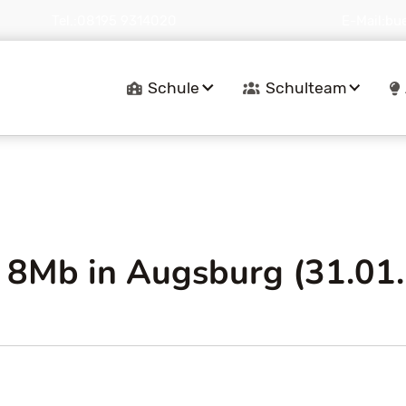
Tel.:
08195 9314020
E-Mail:
bu
Navigation
Schule
Schulteam
überspringen
e 8Mb in Augsburg (31.01