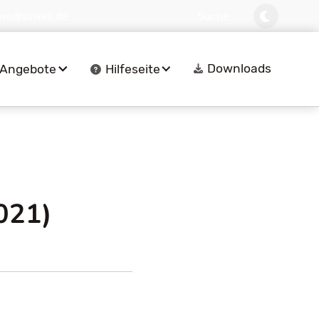
ero@vsweil.de
Suche
Downloads
Angebote
Hilfeseite
021)