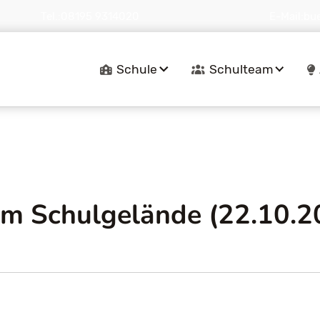
Tel.:
08195 9314020
E-Mail:
bu
Navigation
Schule
Schulteam
überspringen
am Schulgelände (22.10.2