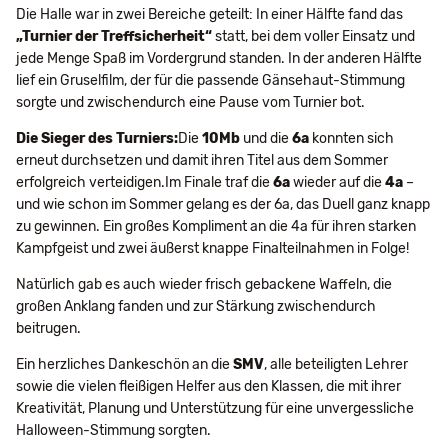
Die Halle war in zwei Bereiche geteilt: In einer Hälfte fand das
„Turnier der Treffsicherheit“
statt, bei dem voller Einsatz und
jede Menge Spaß im Vordergrund standen. In der anderen Hälfte
lief ein Gruselfilm, der für die passende Gänsehaut-Stimmung
sorgte und zwischendurch eine Pause vom Turnier bot.
Die Sieger des Turniers:
Die
10Mb
und die
6a
konnten sich
erneut durchsetzen und damit ihren Titel aus dem Sommer
erfolgreich verteidigen.Im Finale traf die
6a
wieder auf die
4a
–
und wie schon im Sommer gelang es der 6a, das Duell ganz knapp
zu gewinnen. Ein großes Kompliment an die 4a für ihren starken
Kampfgeist und zwei äußerst knappe Finalteilnahmen in Folge!
Natürlich gab es auch wieder frisch gebackene Waffeln, die
großen Anklang fanden und zur Stärkung zwischendurch
beitrugen.
Ein herzliches Dankeschön an die
SMV
, alle beteiligten Lehrer
sowie die vielen fleißigen Helfer aus den Klassen, die mit ihrer
Kreativität, Planung und Unterstützung für eine unvergessliche
Halloween-Stimmung sorgten.