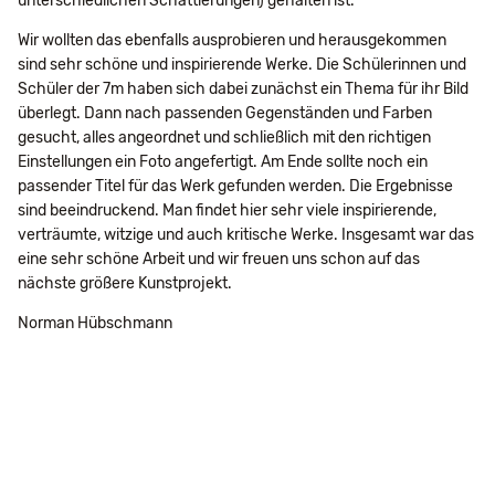
unterschiedlichen Schattierungen) gehalten ist.
Wir wollten das ebenfalls ausprobieren und herausgekommen
sind sehr schöne und inspirierende Werke. Die Schülerinnen und
Schüler der 7m haben sich dabei zunächst ein Thema für ihr Bild
überlegt. Dann nach passenden Gegenständen und Farben
gesucht, alles angeordnet und schließlich mit den richtigen
Einstellungen ein Foto angefertigt. Am Ende sollte noch ein
passender Titel für das Werk gefunden werden. Die Ergebnisse
sind beeindruckend. Man findet hier sehr viele inspirierende,
verträumte, witzige und auch kritische Werke. Insgesamt war das
eine sehr schöne Arbeit und wir freuen uns schon auf das
nächste größere Kunstprojekt.
Norman Hübschmann
Navigation
Impressum
Datenschutz
Suche
Seitenübersicht