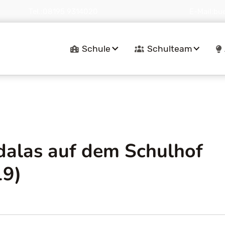
Tel.:
08195 9314020
E-Mail:
bu
Navigation
Schule
Schulteam
überspringen
alas auf dem Schulhof
19)