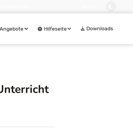
ero@vsweil.de
Suche
Downloads
Angebote
Hilfeseite
nterricht