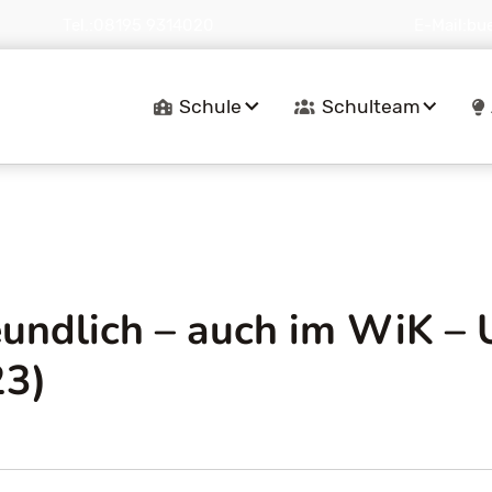
Tel.:
08195 9314020
E-Mail:
bu
Navigation
Schule
Schulteam
überspringen
ndlich – auch im WiK – U
23)