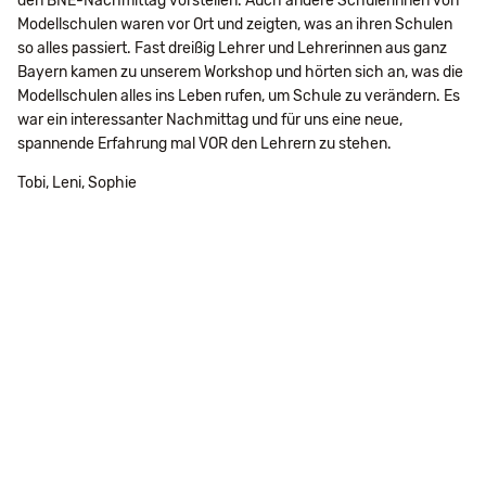
den BNE-Nachmittag vorstellen. Auch andere Schülerinnen von
Modellschulen waren vor Ort und zeigten, was an ihren Schulen
so alles passiert. Fast dreißig Lehrer und Lehrerinnen aus ganz
Bayern kamen zu unserem Workshop und hörten sich an, was die
Modellschulen alles ins Leben rufen, um Schule zu verändern. Es
war ein interessanter Nachmittag und für uns eine neue,
spannende Erfahrung mal VOR den Lehrern zu stehen.
Tobi, Leni, Sophie
Navigation
Impressum
Datenschutz
Suche
Seitenübersicht